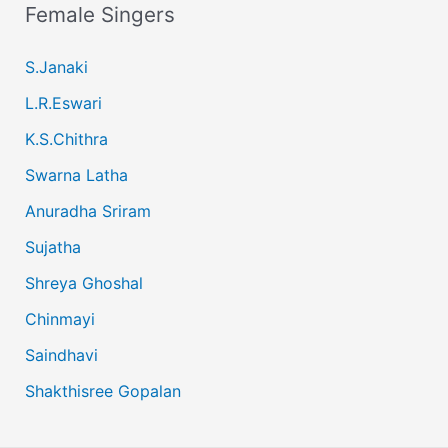
Female Singers
S.Janaki
L.R.Eswari
K.S.Chithra
Swarna Latha
Anuradha Sriram
Sujatha
Shreya Ghoshal
Chinmayi
Saindhavi
Shakthisree Gopalan