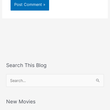
Search This Blog
S
e
a
New Movies
r
c