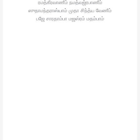
ரமத்கீரவாணீம் நமத்வஜ்ரபாணீம்
ஸுதாமந்தராஸ்யாம் முதா சிந்த்ய வேணீம்
பஜே சாரதாம்பா மஜஸ்ரம் மதம்பாம்