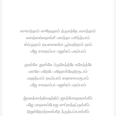
ஸுசாந்தாம் ஸுதேஹாம் த்ருகந்தே கசாந்தாம்
லஸத்ஸல்லதாங்கீ மனந்தா மசிந்த்யாம்
ஸ்ம்ருதாம் தயஸைஸர்க பூர்வதிதாம் தாம்
பஜே சாரதாம்பா மஜஸ்ரம் மதம்பாம்
குரங்கே துரங்கே ம்ருகேந்த்ரே ககேந்த்ரே
மராலே மதேபே மஹோக்ஷேதிரூடாம்
மஹத்யாம் நவம்யாம் ஸதாஸாமரூபாம்
பஜே சாரதாம்பா மஜஸ்ரம் மதம்பாம்
ஜ்வலத்காந்திவஹ்நிம் ஜகந்மோஹநாங்கீம்
பஜே மாநஸாம்போஜ ஸுப்ராந்தப்ருங்கீம்
நிஜஸ்தோத்ரஸங்கீத ந்ருத்யப்ரபாங்கீம்