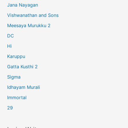
Jana Nayagan
h
Vishwanathan and Sons
f
Meesaya Murukku 2
o
r
DC
:
Hi
Karuppu
Gatta Kusthi 2
Sigma
Idhayam Murali
Immortal
29