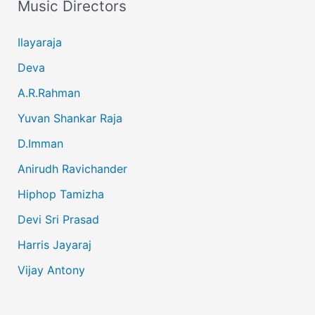
Music Directors
Ilayaraja
Deva
A.R.Rahman
Yuvan Shankar Raja
D.Imman
Anirudh Ravichander
Hiphop Tamizha
Devi Sri Prasad
Harris Jayaraj
Vijay Antony