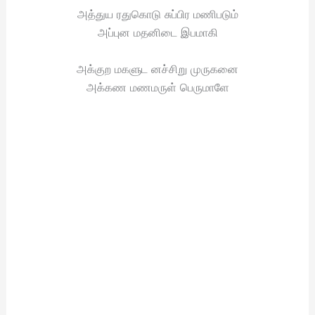
அத்துய ரதுகொடு சுப்பிர மணிபடும்
அப்புன மதனிடை இபமாகி
அக்குற மகளுட னச்சிறு முருகனை
அக்கண மணமருள் பெருமாளே