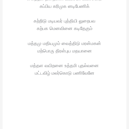
கப்பிய கரிமுக னடிபேணிக்
கற்றிடு மடியவர் புத்தியி லுறைபவ
கற்பக மெனவினை கடிதேகும்
மத்தமு மதியமும் வைத்திடு மரன்மகன்
மற்பொரு திரள்புய மதயானை
மத்தள வயிறனை உத்தமி புதல்வனை
மட்டவிழ் மலர்கொடு பணிவேனே