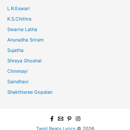
L.R.Eswari
K.S.Chithra
Swarna Latha
Anuradha Sriram
Sujatha
Shreya Ghoshal
Chinmayi
Saindhavi
Shakthisree Gopalan
Tamil Beats Lyrics
© 2026