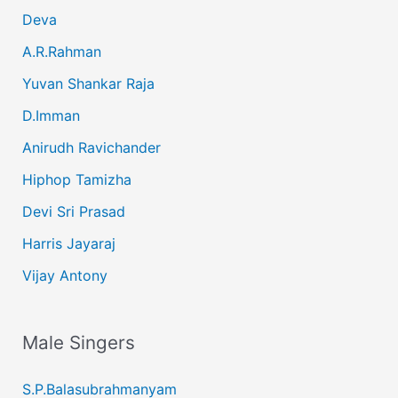
Deva
A.R.Rahman
Yuvan Shankar Raja
D.Imman
Anirudh Ravichander
Hiphop Tamizha
Devi Sri Prasad
Harris Jayaraj
Vijay Antony
Male Singers
S.P.Balasubrahmanyam