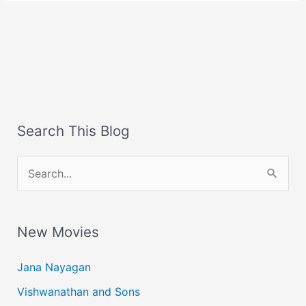
Search This Blog
S
e
a
New Movies
r
c
Jana Nayagan
h
Vishwanathan and Sons
f