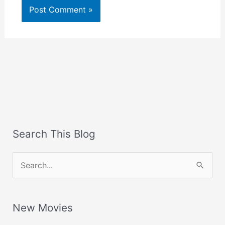
Search This Blog
S
e
a
New Movies
r
c