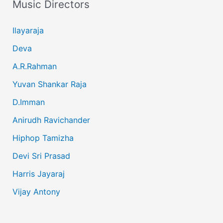
Music Directors
Ilayaraja
Deva
A.R.Rahman
Yuvan Shankar Raja
D.Imman
Anirudh Ravichander
Hiphop Tamizha
Devi Sri Prasad
Harris Jayaraj
Vijay Antony