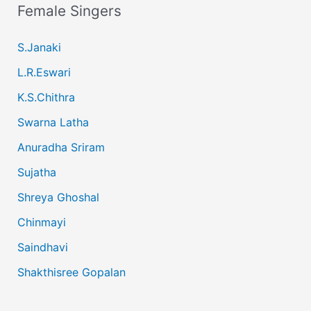
Female Singers
S.Janaki
L.R.Eswari
K.S.Chithra
Swarna Latha
Anuradha Sriram
Sujatha
Shreya Ghoshal
Chinmayi
Saindhavi
Shakthisree Gopalan