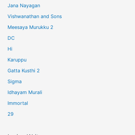
Jana Nayagan
h
Vishwanathan and Sons
f
Meesaya Murukku 2
o
r
DC
:
Hi
Karuppu
Gatta Kusthi 2
Sigma
Idhayam Murali
Immortal
29