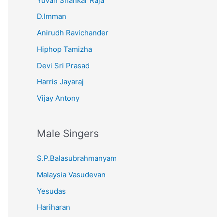
Yuvan Shankar Raja
D.Imman
Anirudh Ravichander
Hiphop Tamizha
Devi Sri Prasad
Harris Jayaraj
Vijay Antony
Male Singers
S.P.Balasubrahmanyam
Malaysia Vasudevan
Yesudas
Hariharan