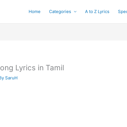
Home
Categories
A to Z Lyrics
Spec
ong Lyrics in Tamil
 By
SaruH