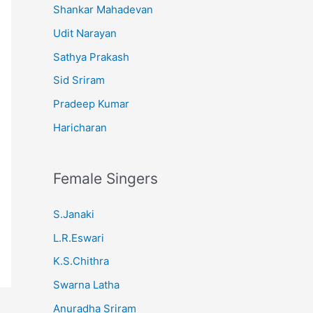
Shankar Mahadevan
Udit Narayan
Sathya Prakash
Sid Sriram
Pradeep Kumar
Haricharan
Female Singers
S.Janaki
L.R.Eswari
K.S.Chithra
Swarna Latha
Anuradha Sriram