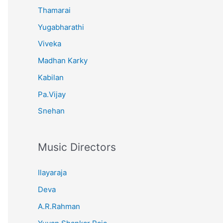
Thamarai
Yugabharathi
Viveka
Madhan Karky
Kabilan
Pa.Vijay
Snehan
Music Directors
Ilayaraja
Deva
A.R.Rahman