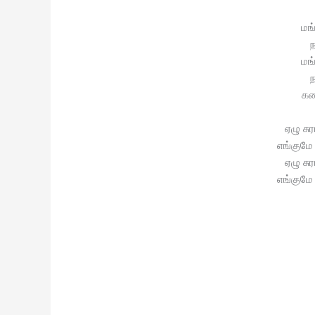
மங
ந
மங
ந
கண
ஏழு சு
எங்குமே
ஏழு சு
எங்குமே