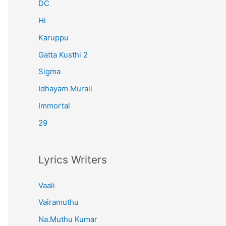
r
DC
:
Hi
Karuppu
Gatta Kusthi 2
Sigma
Idhayam Murali
Immortal
29
Lyrics Writers
Vaali
Vairamuthu
Na.Muthu Kumar