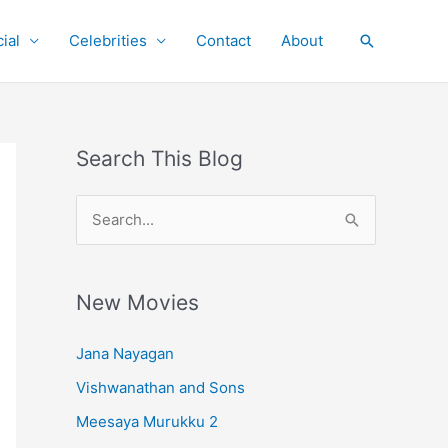
ial
Celebrities
Contact
About
Search
Search This Blog
S
e
a
r
New Movies
c
Jana Nayagan
h
Vishwanathan and Sons
f
o
Meesaya Murukku 2