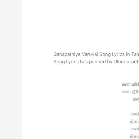
Ganapathiye Varuvai Song Lyrics in Ta
Song Lyrics has penned by Ulundurpe
கணபதிய
கணபதிய
கண
மனம
தினம
மனம
தினம