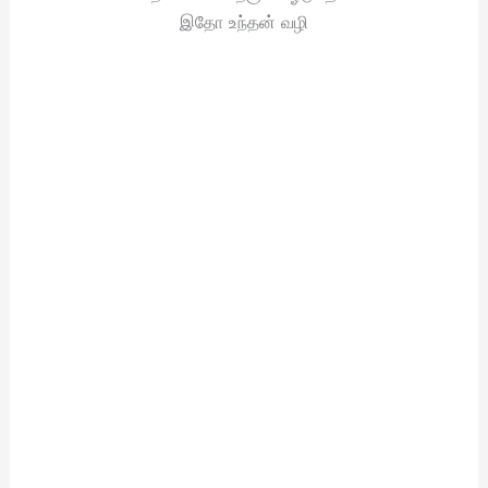
இதோ உந்தன் வழி