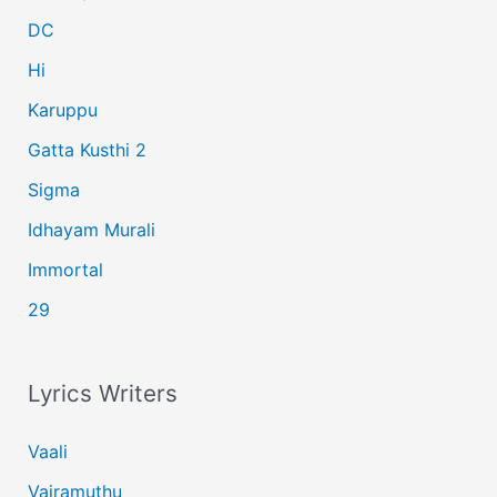
r
DC
:
Hi
Karuppu
Gatta Kusthi 2
Sigma
Idhayam Murali
Immortal
29
Lyrics Writers
Vaali
Vairamuthu