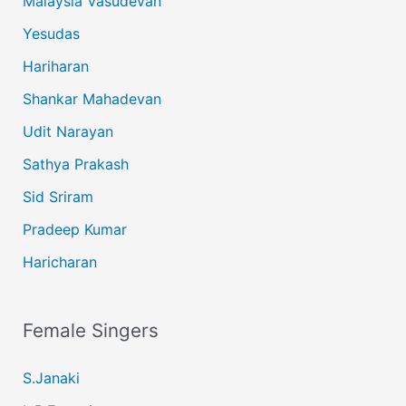
Malaysia Vasudevan
Yesudas
Hariharan
Shankar Mahadevan
Udit Narayan
Sathya Prakash
Sid Sriram
Pradeep Kumar
Haricharan
Female Singers
S.Janaki