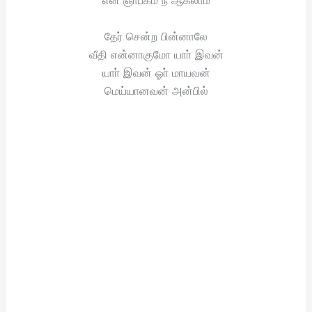
தேர் சென்ற பின்னாலே
வீதி என்னாகுமோ யாா் இவன்
யாா் இவன் ஓா் மாயவன்
மெய்யானவன் அன்பில்