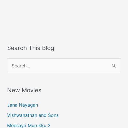
Search This Blog
S
e
a
New Movies
r
c
Jana Nayagan
h
Vishwanathan and Sons
f
Meesaya Murukku 2
o