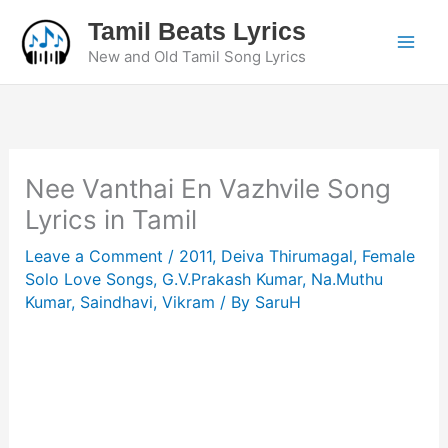
Skip
Tamil Beats Lyrics
to
New and Old Tamil Song Lyrics
content
Nee Vanthai En Vazhvile Song
Lyrics in Tamil
Leave a Comment
/
2011
,
Deiva Thirumagal
,
Female
Solo Love Songs
,
G.V.Prakash Kumar
,
Na.Muthu
Kumar
,
Saindhavi
,
Vikram
/ By
SaruH