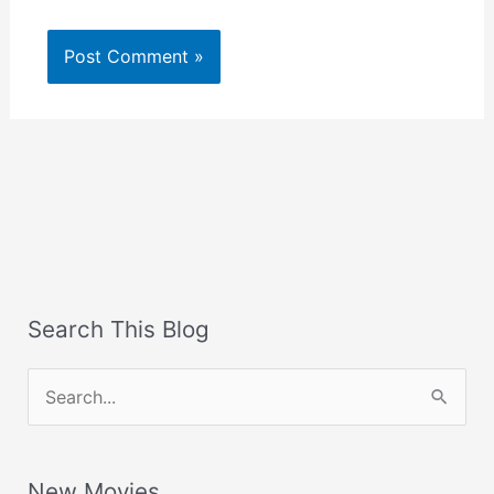
Search This Blog
S
e
a
New Movies
r