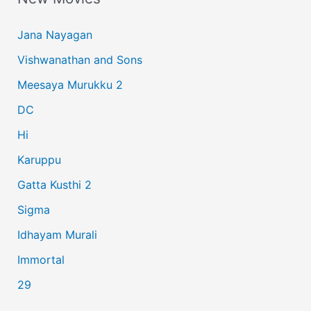
c
Jana Nayagan
h
Vishwanathan and Sons
f
Meesaya Murukku 2
o
r
DC
:
Hi
Karuppu
Gatta Kusthi 2
Sigma
Idhayam Murali
Immortal
29