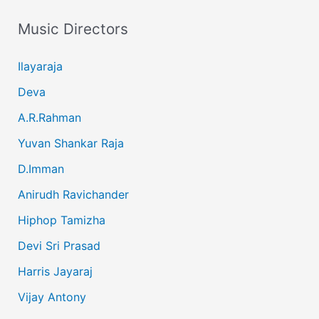
Music Directors
Ilayaraja
Deva
A.R.Rahman
Yuvan Shankar Raja
D.Imman
Anirudh Ravichander
Hiphop Tamizha
Devi Sri Prasad
Harris Jayaraj
Vijay Antony