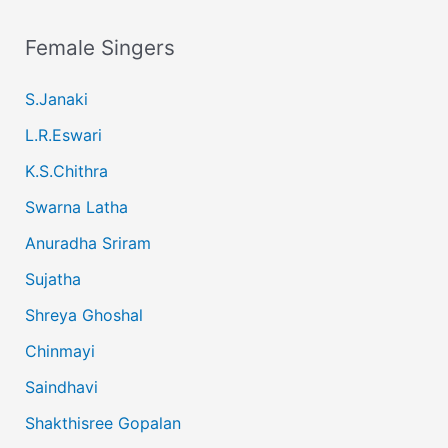
Female Singers
S.Janaki
L.R.Eswari
K.S.Chithra
Swarna Latha
Anuradha Sriram
Sujatha
Shreya Ghoshal
Chinmayi
Saindhavi
Shakthisree Gopalan