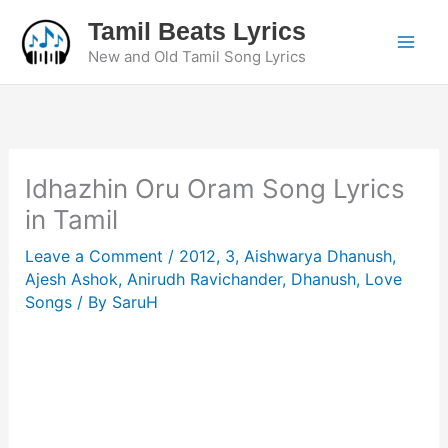
Skip
Tamil Beats Lyrics
to
New and Old Tamil Song Lyrics
content
Idhazhin Oru Oram Song Lyrics
in Tamil
Leave a Comment
/
2012
,
3
,
Aishwarya Dhanush
,
Ajesh Ashok
,
Anirudh Ravichander
,
Dhanush
,
Love
Songs
/ By
SaruH