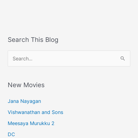
Search This Blog
S
e
a
New Movies
r
c
Jana Nayagan
h
Vishwanathan and Sons
f
Meesaya Murukku 2
o
r
DC