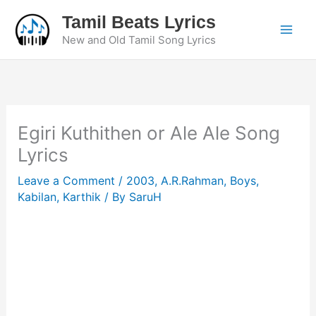
Skip
Tamil Beats Lyrics
to
New and Old Tamil Song Lyrics
content
Egiri Kuthithen or Ale Ale Song
Lyrics
Leave a Comment
/
2003
,
A.R.Rahman
,
Boys
,
Kabilan
,
Karthik
/ By
SaruH