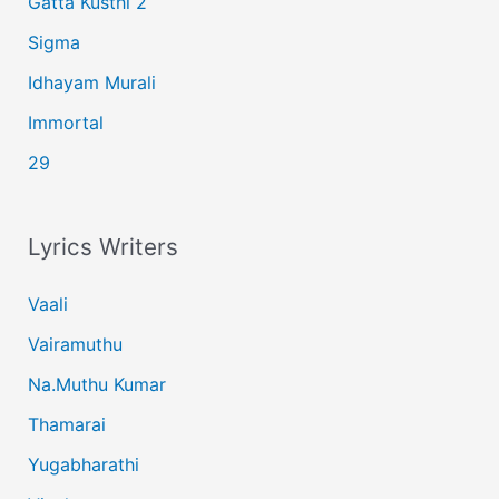
Gatta Kusthi 2
Sigma
Idhayam Murali
Immortal
29
Lyrics Writers
Vaali
Vairamuthu
Na.Muthu Kumar
Thamarai
Yugabharathi