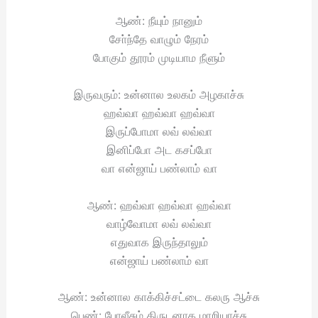
ஆண்: நீயும் நானும்
சோ்ந்தே வாழும் நேரம்
போகும் தூரம் முடியாம நீளும்
இருவரும்: உன்னால உலகம் அழகாச்சு
ஹவ்வா ஹவ்வா ஹவ்வா
இருப்போமா லவ் லவ்வா
இனிப்போ அட கசப்போ
வா என்ஜாய் பண்லாம் வா
ஆண்: ஹவ்வா ஹவ்வா ஹவ்வா
வாழ்வோமா லவ் லவ்வா
எதுவாக இருந்தாலும்
என்ஜாய் பண்லாம் வா
ஆண்: உன்னால காக்கிச்சட்டை கலரு ஆச்சு
பெண்: போலீசும் திருடனாக மாறியாச்சு