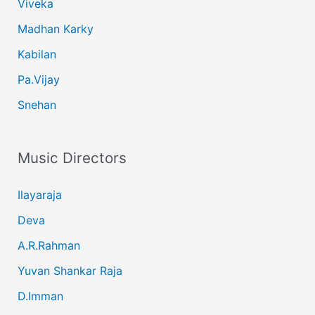
Viveka
Madhan Karky
Kabilan
Pa.Vijay
Snehan
Music Directors
Ilayaraja
Deva
A.R.Rahman
Yuvan Shankar Raja
D.Imman