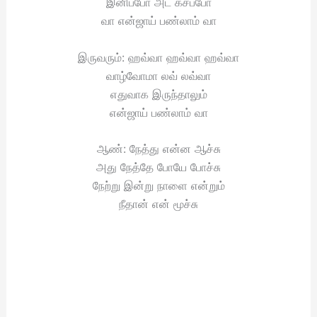
இனிப்போ அட கசப்போ
வா என்ஜாய் பண்லாம் வா
இருவரும்: ஹவ்வா ஹவ்வா ஹவ்வா
வாழ்வோமா லவ் லவ்வா
எதுவாக இருந்தாலும்
என்ஜாய் பண்லாம் வா
ஆண்: நேத்து என்ன ஆச்சு
அது நேத்தே போயே போச்சு
நேற்று இன்று நாளை என்றும்
நீதான் என் மூச்சு