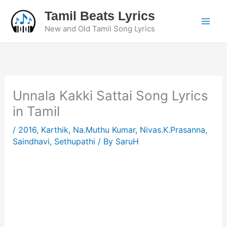
Skip
Tamil Beats Lyrics
to
New and Old Tamil Song Lyrics
content
Unnala Kakki Sattai Song Lyrics
in Tamil
/
2016
,
Karthik
,
Na.Muthu Kumar
,
Nivas.K.Prasanna
,
Saindhavi
,
Sethupathi
/ By
SaruH