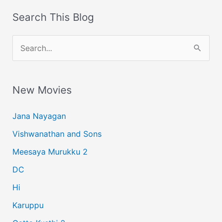
Search This Blog
S
e
a
New Movies
r
c
Jana Nayagan
h
Vishwanathan and Sons
f
Meesaya Murukku 2
o
r
DC
:
Hi
Karuppu