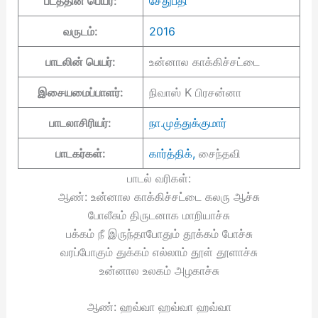
படத்தின் பெயர்:
சேதுபதி
வருடம்:
2016
பாடலின் பெயர்:
உன்னால காக்கிச்சட்டை
இசையமைப்பாளர்:
நிவாஸ் K பிரசன்னா
பாடலாசிரியர்:
நா.முத்துக்குமார்
பாடகர்கள்:
கார்த்திக்,
சைந்தவி
பாடல் வரிகள்:
ஆண்: உன்னால காக்கிச்சட்டை கலரு ஆச்சு
போலீசும் திருடனாக மாறியாச்சு
பக்கம் நீ இருந்தாபோதும் தூக்கம் போச்சு
வரப்போகும் துக்கம் எல்லாம் தூள் தூளாச்சு
உன்னால உலகம் அழகாச்சு
ஆண்: ஹவ்வா ஹவ்வா ஹவ்வா