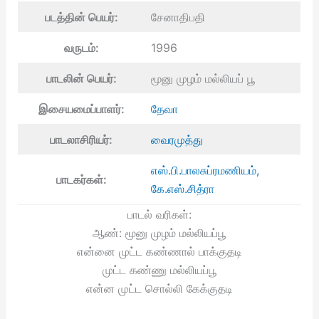
படத்தின் பெயர்:
சேனாதிபதி
வருடம்:
1996
பாடலின் பெயர்:
மூனு முழம் மல்லியப் பூ
இசையமைப்பாளர்:
தேவா
பாடலாசிரியர்:
வைரமுத்து
எஸ்.பி.பாலசுப்ரமணியம்,
பாடகர்கள்:
கே.எஸ்.சித்ரா
பாடல் வரிகள்:
ஆண்: மூனு முழம் மல்லியப்பூ
என்னை முட்ட கண்ணால் பாக்குதடி
முட்ட கண்ணு மல்லியப்பூ
என்ன முட்ட சொல்லி கேக்குதடி