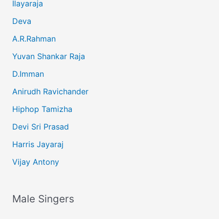
Ilayaraja
Deva
A.R.Rahman
Yuvan Shankar Raja
D.Imman
Anirudh Ravichander
Hiphop Tamizha
Devi Sri Prasad
Harris Jayaraj
Vijay Antony
Male Singers