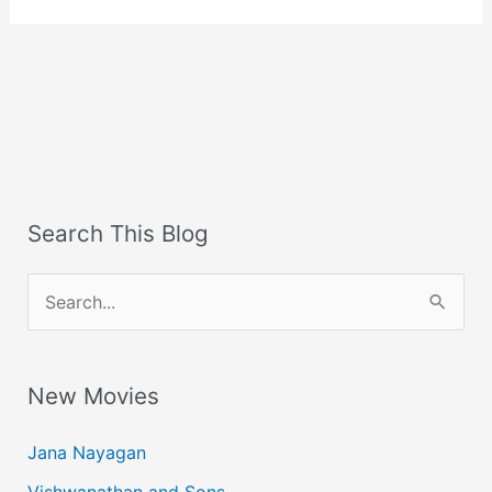
Search This Blog
S
e
a
New Movies
r
c
Jana Nayagan
h