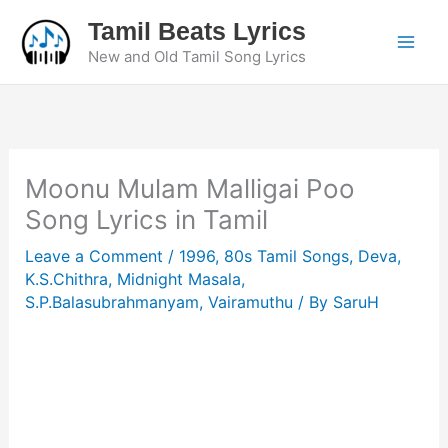
Skip
Tamil Beats Lyrics
to
New and Old Tamil Song Lyrics
content
Moonu Mulam Malligai Poo
Song Lyrics in Tamil
Leave a Comment
/
1996
,
80s Tamil Songs
,
Deva
,
K.S.Chithra
,
Midnight Masala
,
S.P.Balasubrahmanyam
,
Vairamuthu
/ By
SaruH