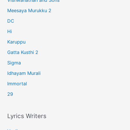
Vishwanathan and Sons
f
Meesaya Murukku 2
o
r
DC
:
Hi
Karuppu
Gatta Kusthi 2
Sigma
Idhayam Murali
Immortal
29
Lyrics Writers