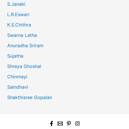
S.Janaki
L.R.Eswari
K.S.Chithra
Swarna Latha
Anuradha Sriram
Sujatha
Shreya Ghoshal
Chinmayi
Saindhavi
Shakthisree Gopalan