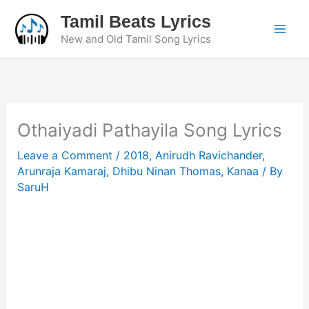
Skip
Tamil Beats Lyrics
to
New and Old Tamil Song Lyrics
content
Othaiyadi Pathayila Song Lyrics
Leave a Comment
/
2018
,
Anirudh Ravichander
,
Arunraja Kamaraj
,
Dhibu Ninan Thomas
,
Kanaa
/ By
SaruH