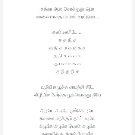
சக்கர ஆல சொக்குது ஆள
மாலை மாத்த மாமன் வரட்டுமா…
கண்மணியே….
ச த நி ச
த நி ச ம க ம க ச
த நி ச க க ச
த ப க ச க க
ச நி த நி ச
வழியில பூத்த சாமந்தி நீயே
விழியில சேர்த்த பூங்கொத்து நீயே
அடியே அடியே பூங்கொடியே
கவலை மறக்கும் தாய் மடியே
அழகே அழகே பெண் அழகே
தரையில் நடக்கும் பேரழகே