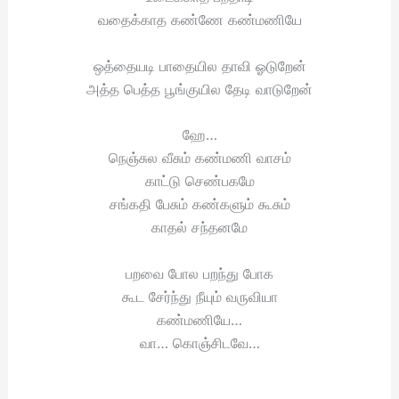
வதைக்காத கண்ணே கண்மணியே
ஒத்தையடி பாதையில தாவி ஓடுறேன்
அத்த பெத்த பூங்குயில தேடி வாடுறேன்
ஹே…
நெஞ்சுல வீசும் கண்மணி வாசம்
காட்டு செண்பகமே
சங்கதி பேசும் கண்களும் கூசும்
காதல் சந்தனமே
பறவை போல பறந்து போக
கூட சேர்ந்து நீயும் வருவியா
கண்மணியே…
வா… கொஞ்சிடவே…