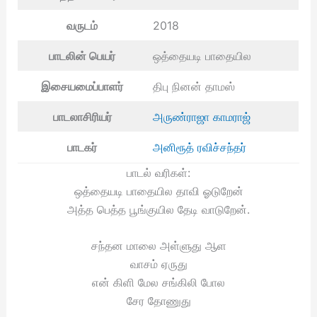
வருடம்
2018
பாடலின் பெயர்
ஒத்தையடி பாதையில
இசையமைப்பாளர்
திபு நினன் தாமஸ்
பாடலாசிரியர்
அருண்ராஜா காமராஜ்
பாடகர்
அனிரூத் ரவிச்சந்தர்
பாடல் வரிகள்:
ஒத்தையடி பாதையில தாவி ஓடுறேன்
அத்த பெத்த பூங்குயில தேடி வாடுறேன்.
சந்தன மாலை அள்ளுது ஆள
வாசம் ஏருது
என் கிளி மேல சங்கிலி போல
சேர தோணுது