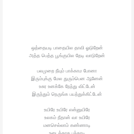
ஒத்தையடி பாதையில தாவி ஓடுறேன்
அத்த பெத்த பூங்குயில தேடி வாடுறேன்
பலமுறை நீயும் பாக்காம போனா
இரும்புக்கு மேல துரும்பென ஆனேன்
உசுர உனக்கே நேந்து விட்டேன்
இருந்தும் நெருங்க பயந்துக்கிட்டேன்
உயிரே உயிரே என்னுயிரே
உலகம் நீதான் வா உயிரே
மனசெல்லாம் கண்ணாடி
உடைக்காத பந்தாடி