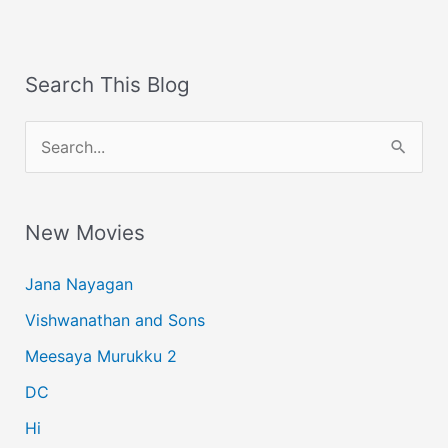
Search This Blog
S
e
a
New Movies
r
c
Jana Nayagan
h
Vishwanathan and Sons
f
Meesaya Murukku 2
o
r
DC
:
Hi