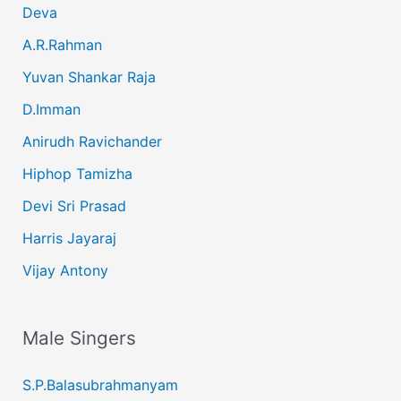
Deva
A.R.Rahman
Yuvan Shankar Raja
D.Imman
Anirudh Ravichander
Hiphop Tamizha
Devi Sri Prasad
Harris Jayaraj
Vijay Antony
Male Singers
S.P.Balasubrahmanyam