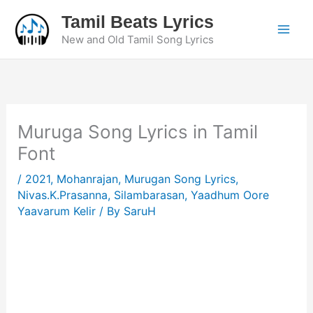
Skip
Tamil Beats Lyrics
to
New and Old Tamil Song Lyrics
content
Muruga Song Lyrics in Tamil
Font
/
2021
,
Mohanrajan
,
Murugan Song Lyrics
,
Nivas.K.Prasanna
,
Silambarasan
,
Yaadhum Oore
Yaavarum Kelir
/ By
SaruH