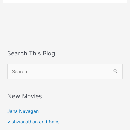
Search This Blog
S
e
a
New Movies
r
c
Jana Nayagan
h
Vishwanathan and Sons
f