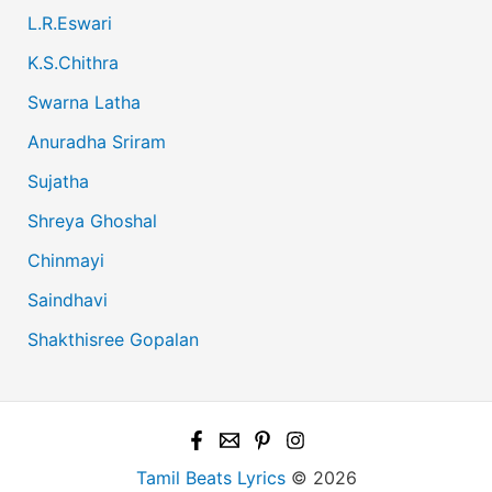
L.R.Eswari
K.S.Chithra
Swarna Latha
Anuradha Sriram
Sujatha
Shreya Ghoshal
Chinmayi
Saindhavi
Shakthisree Gopalan
Tamil Beats Lyrics
© 2026