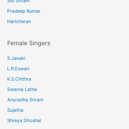
Sid Sriram
Pradeep Kumar
Haricharan
Female Singers
S.Janaki
L.R.Eswari
K.S.Chithra
Swarna Latha
Anuradha Sriram
Sujatha
Shreya Ghoshal