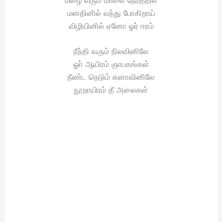
மனதினில் வந்து போகிறாய்
விழியினில் ஏனோ ஓர் ஈரம்
நீந்தி வரும் நிலவினிலே
ஓா் ஆயிரம் ஞாபகங்கள்
நீண்ட நெடும் கனாவினிலே
நூறாயிரம் தீ அலைகள்