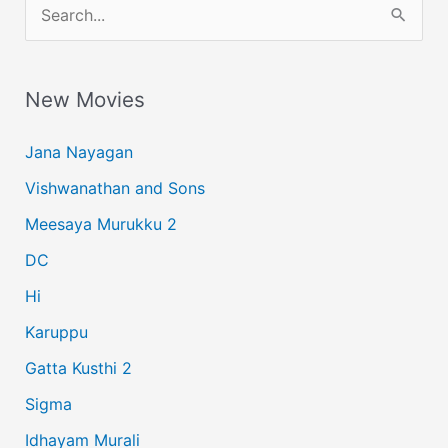
S
e
a
New Movies
r
c
Jana Nayagan
h
Vishwanathan and Sons
f
Meesaya Murukku 2
o
r
DC
:
Hi
Karuppu
Gatta Kusthi 2
Sigma
Idhayam Murali