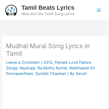
Skip
Tamil Beats Lyrics
to
New and Old Tamil Song Lyrics
content
Mudhal Murai Song Lyrics in
Tamil
Leave a Comment
/
2012
,
Female Love Failure
Songs
,
Ilayaraja
,
Na.Muthu Kumar
,
Neethaane En
Ponvasantham
,
Sunidhi Chauhan
/ By
SaruH