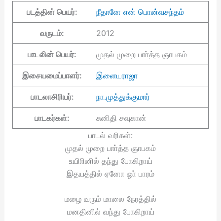
படத்தின் பெயர்:
நீதானே என் பொன்வசந்தம்
வருடம்:
2012
பாடலின் பெயர்:
முதல் முறை பாா்த்த ஞாபகம்
இசையமைப்பாளர்:
இளையராஜா
பாடலாசிரியர்:
நா.முத்துக்குமார்
பாடகர்கள்:
சுனிதி சவுகான்
பாடல் வரிகள்:
முதல் முறை பாா்த்த ஞாபகம்
உயிாினில் தந்து போகிறாய்
இதயத்தில் ஏனோ ஓா் பாரம்
மழை வரும் மாலை நேரத்தில்
மனதினில் வந்து போகிறாய்