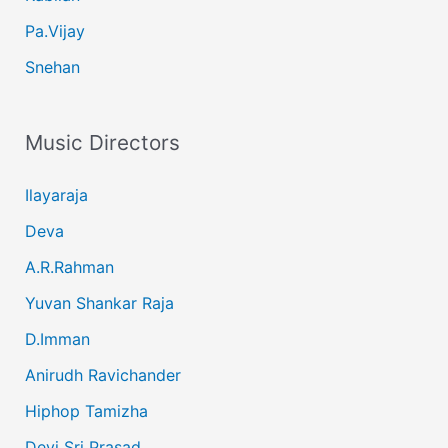
Pa.Vijay
Snehan
Music Directors
Ilayaraja
Deva
A.R.Rahman
Yuvan Shankar Raja
D.Imman
Anirudh Ravichander
Hiphop Tamizha
Devi Sri Prasad