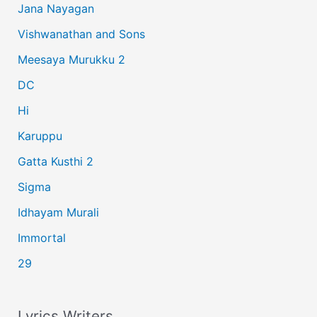
Jana Nayagan
h
Vishwanathan and Sons
f
Meesaya Murukku 2
o
r
DC
:
Hi
Karuppu
Gatta Kusthi 2
Sigma
Idhayam Murali
Immortal
29
Lyrics Writers