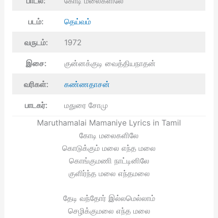
பாடல்:
கோடி மலைகளிலே
படம்:
தெய்வம்
வருடம்:
1972
இசை:
குன்னக்குடி வைத்தியநாதன்
வரிகள்:
கண்ணதாசன்
பாடகர்:
மதுரை சோமு
Maruthamalai Mamaniye Lyrics in Tamil
கோடி மலைகளிலே
கொடுக்கும் மலை எந்த மலை
கொங்குமணி நாட்டினிலே
குளிர்ந்த மலை எந்தமலை
தேடி வந்தோர் இல்லமெல்லாம்
செழிக்குமலை எந்த மலை