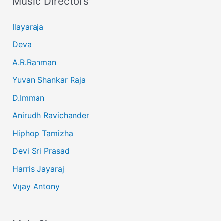
Music Directors
Ilayaraja
Deva
A.R.Rahman
Yuvan Shankar Raja
D.Imman
Anirudh Ravichander
Hiphop Tamizha
Devi Sri Prasad
Harris Jayaraj
Vijay Antony