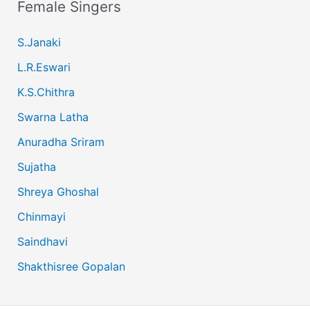
Female Singers
S.Janaki
L.R.Eswari
K.S.Chithra
Swarna Latha
Anuradha Sriram
Sujatha
Shreya Ghoshal
Chinmayi
Saindhavi
Shakthisree Gopalan