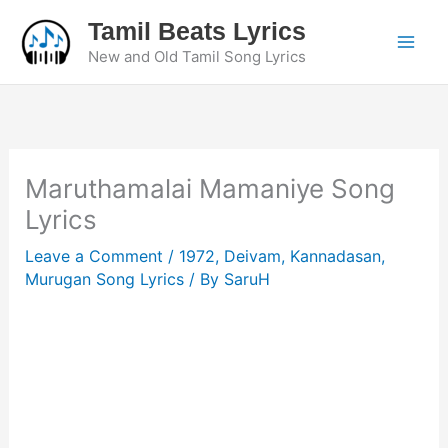
Skip
Tamil Beats Lyrics
to
New and Old Tamil Song Lyrics
content
Maruthamalai Mamaniye Song
Lyrics
Leave a Comment
/
1972
,
Deivam
,
Kannadasan
,
Murugan Song Lyrics
/ By
SaruH