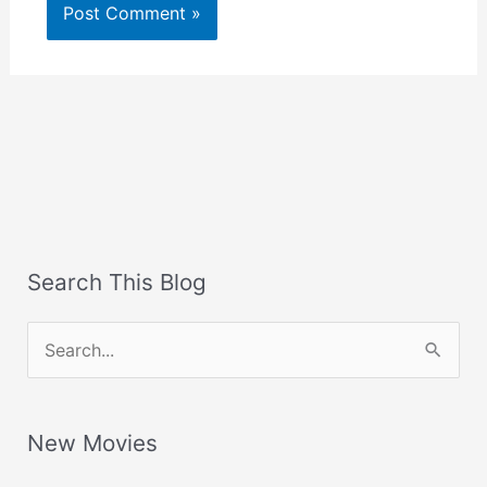
Search This Blog
S
e
a
New Movies
r
c