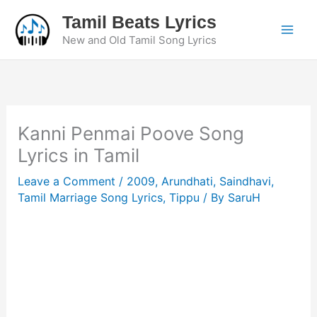
Skip
Tamil Beats Lyrics
to
New and Old Tamil Song Lyrics
content
Kanni Penmai Poove Song
Lyrics in Tamil
Leave a Comment
/
2009
,
Arundhati
,
Saindhavi
,
Tamil Marriage Song Lyrics
,
Tippu
/ By
SaruH