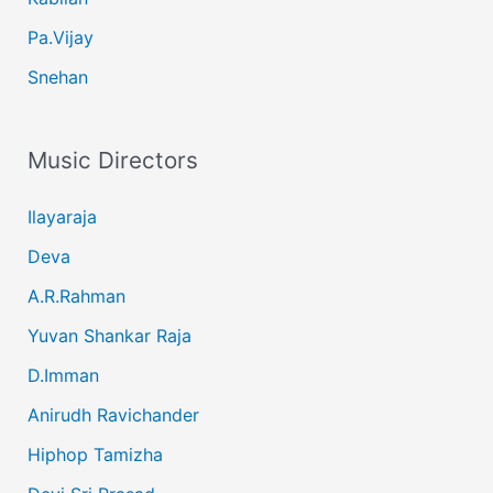
Pa.Vijay
Snehan
Music Directors
Ilayaraja
Deva
A.R.Rahman
Yuvan Shankar Raja
D.Imman
Anirudh Ravichander
Hiphop Tamizha