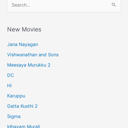
S
e
a
New Movies
r
c
Jana Nayagan
h
Vishwanathan and Sons
f
Meesaya Murukku 2
o
r
DC
:
Hi
Karuppu
Gatta Kusthi 2
Sigma
Idhayam Murali