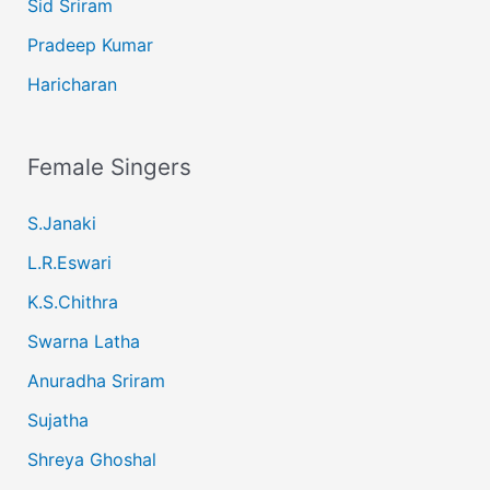
Sid Sriram
Pradeep Kumar
Haricharan
Female Singers
S.Janaki
L.R.Eswari
K.S.Chithra
Swarna Latha
Anuradha Sriram
Sujatha
Shreya Ghoshal