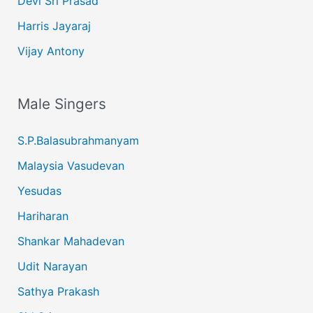
Devi Sri Prasad
Harris Jayaraj
Vijay Antony
Male Singers
S.P.Balasubrahmanyam
Malaysia Vasudevan
Yesudas
Hariharan
Shankar Mahadevan
Udit Narayan
Sathya Prakash