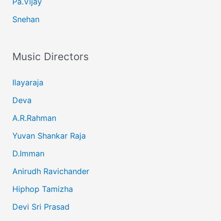
Pa.Vijay
Snehan
Music Directors
Ilayaraja
Deva
A.R.Rahman
Yuvan Shankar Raja
D.Imman
Anirudh Ravichander
Hiphop Tamizha
Devi Sri Prasad