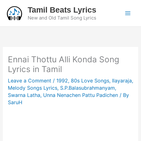
Skip
Tamil Beats Lyrics
to
New and Old Tamil Song Lyrics
content
Ennai Thottu Alli Konda Song
Lyrics in Tamil
Leave a Comment
/
1992
,
80s Love Songs
,
Ilayaraja
,
Melody Songs Lyrics
,
S.P.Balasubrahmanyam
,
Swarna Latha
,
Unna Nenachen Pattu Padichen
/ By
SaruH