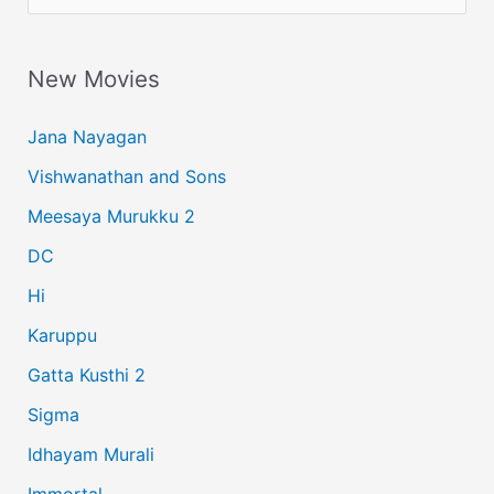
e
a
New Movies
r
c
Jana Nayagan
h
Vishwanathan and Sons
f
Meesaya Murukku 2
o
r
DC
:
Hi
Karuppu
Gatta Kusthi 2
Sigma
Idhayam Murali
Immortal