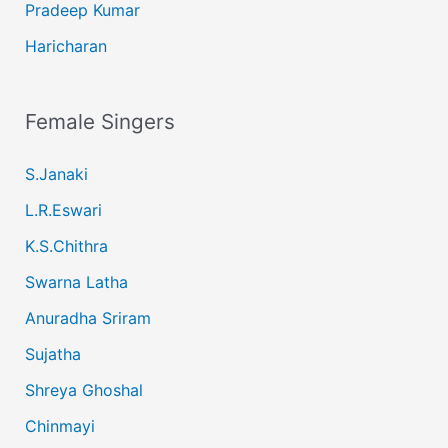
Pradeep Kumar
Haricharan
Female Singers
S.Janaki
L.R.Eswari
K.S.Chithra
Swarna Latha
Anuradha Sriram
Sujatha
Shreya Ghoshal
Chinmayi