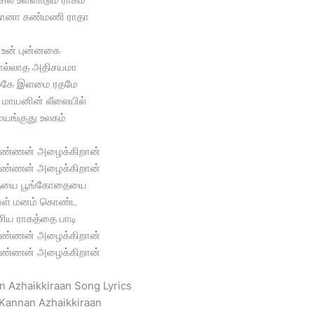
தானா கண்மணி ராதா
உன் புன்னகை
ல்லாத அதிசயமா
கே இளமை ரதமே
 மாயனின் லீலையில்
மயங்குது உலகம்
கண்ணன் அழைக்கிறான்
கண்ணன் அழைக்கிறான்
ையை பூங்கோதையை
ள் மனம் கொண்ட
சிய ராகத்தை பாடி
கண்ணன் அழைக்கிறான்
கண்ணன் அழைக்கிறான்
 Azhaikkiraan Song Lyrics
Kannan Azhaikkiraan