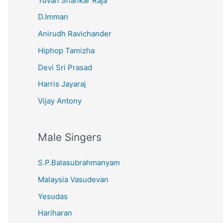
Yuvan Shankar Raja
D.Imman
Anirudh Ravichander
Hiphop Tamizha
Devi Sri Prasad
Harris Jayaraj
Vijay Antony
Male Singers
S.P.Balasubrahmanyam
Malaysia Vasudevan
Yesudas
Hariharan