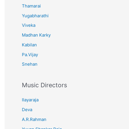
Thamarai
Yugabharathi
Viveka
Madhan Karky
Kabilan
Pa.Vijay
Snehan
Music Directors
Ilayaraja
Deva
A.R.Rahman