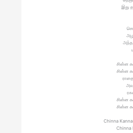
இது 
சொ
அழ
அந்த
சின்ன 
சின்ன 
ராத
அவ
ரக
சின்ன 
சின்ன 
Chinna Kannan
Chinna 