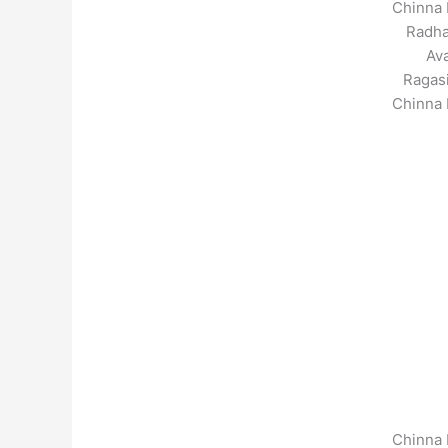
Chinna 
Radha
Av
Ragasi
Chinna 
Chinna 