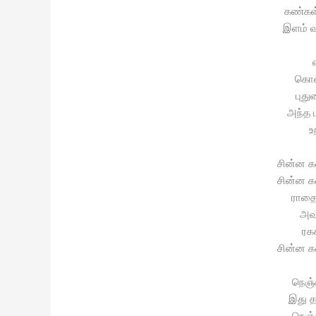
கண்கள
இளம் 
கொண
புத
அந்த 
உ
சின்ன 
சின்ன 
ராத
அவ
ரக
சின்ன 
நெஞ்ச
இது 
நெஞ்ச