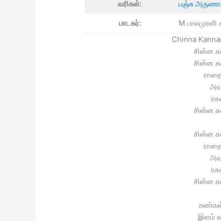
வரிகள்:
பஞ்சு அருணா
பாடகர்:
M பாலமுரளி 
Chinna Kannan
சின்ன 
சின்ன 
ராத
அவ
ரக
சின்ன 
சின்ன 
ராத
அவ
ரக
சின்ன 
கண்கள
இளம் 