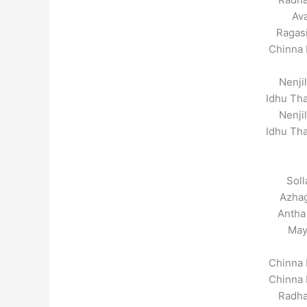
Av
Ragasi
Chinna 
Nenji
Idhu Th
Nenji
Idhu Th
Soll
Azhag
Antha
May
Chinna 
Chinna 
Radha