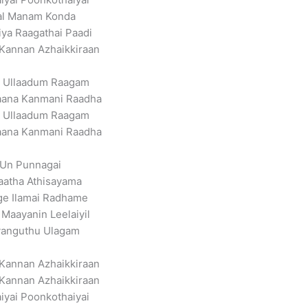
al Manam Konda
ya Raagathai Paadi
Kannan Azhaikkiraan
l Ullaadum Raagam
aana Kanmani Raadha
l Ullaadum Raagam
aana Kanmani Raadha
Un Punnagai
aatha Athisayama
e Ilamai Radhame
 Maayanin Leelaiyil
anguthu Ulagam
Kannan Azhaikkiraan
Kannan Azhaikkiraan
iyai Poonkothaiyai