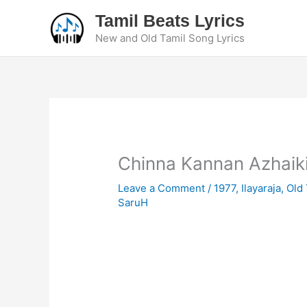
Skip
Tamil Beats Lyrics
to
New and Old Tamil Song Lyrics
content
Chinna Kannan Azhaiki
Leave a Comment
/
1977
,
Ilayaraja
,
Old 
SaruH