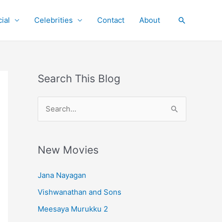
ial
Celebrities
Contact
About
Search
Search This Blog
S
e
a
r
New Movies
c
Jana Nayagan
h
Vishwanathan and Sons
f
o
Meesaya Murukku 2