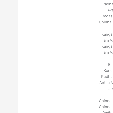
Radha
Av
Ragasi
Chinna 
Kangal
Ilam V
Kangal
Ilam V
En
Kond
Pudhu
Antha M
Ur
Chinna 
Chinna 
Radha