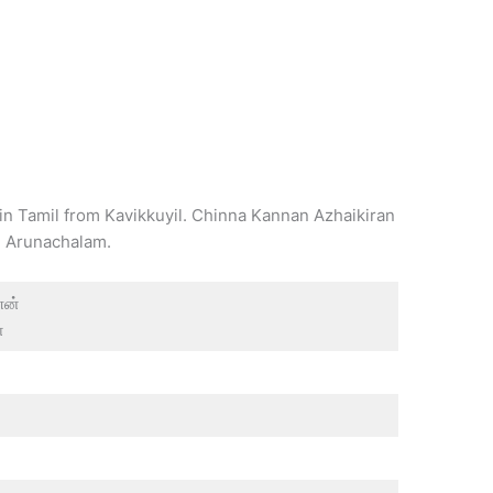
in Tamil from Kavikkuyil. Chinna Kannan Azhaikiran
u Arunachalam.
ணன்
்