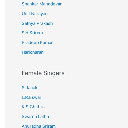
Shankar Mahadevan
Udit Narayan
Sathya Prakash
Sid Sriram
Pradeep Kumar
Haricharan
Female Singers
S.Janaki
L.R.Eswari
K.S.Chithra
Swarna Latha
Anuradha Sriram