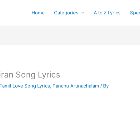
Home
Categories
A to Z Lyrics
Spec
ran Song Lyrics
Tamil Love Song Lyrics
,
Panchu Arunachalam
/ By