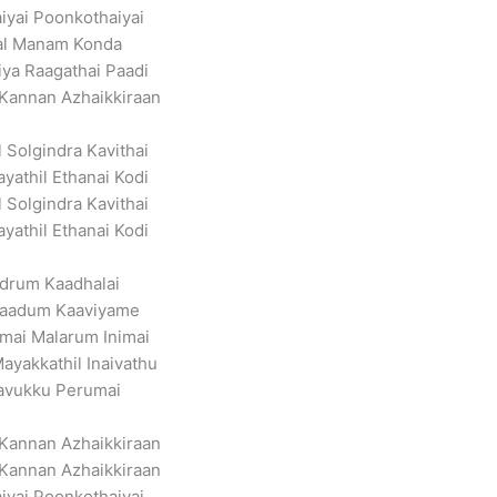
iyai Poonkothaiyai
al Manam Konda
ya Raagathai Paadi
Kannan Azhaikkiraan
 Solgindra Kavithai
ayathil Ethanai Kodi
 Solgindra Kavithai
ayathil Ethanai Kodi
drum Kaadhalai
aadum Kaaviyame
mai Malarum Inimai
ayakkathil Inaivathu
avukku Perumai
Kannan Azhaikkiraan
Kannan Azhaikkiraan
iyai Poonkothaiyai